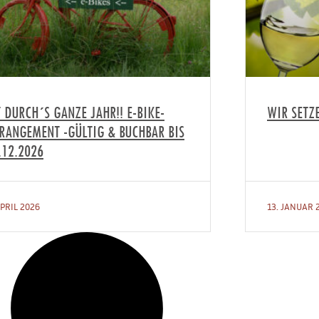
T DURCH´S GANZE JAHR!! E-BIKE-
WIR SETZ
RANGEMENT -GÜLTIG & BUCHBAR BIS
.12.2026
APRIL 2026
13. JANUAR 