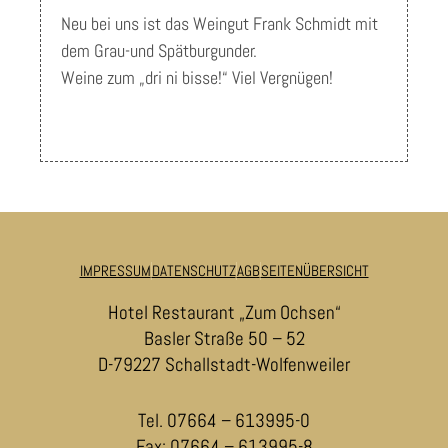
Neu bei uns ist das Weingut Frank Schmidt mit
dem Grau-und Spätburgunder.
Weine zum „dri ni bisse!“ Viel Vergnügen!
IMPRESSUM
DATENSCHUTZ
AGB
SEITENÜBERSICHT
Hotel Restaurant „Zum Ochsen“
Basler Straße 50 – 52
D-79227 Schallstadt-Wolfenweiler
Tel. 07664 – 613995-0
Fax: 07664 – 613995-8